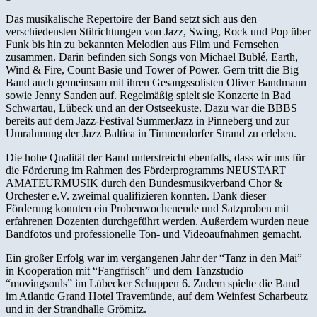
Das musikalische Repertoire der Band setzt sich aus den
verschiedensten Stilrichtungen von Jazz, Swing, Rock und Pop über
Funk bis hin zu bekannten Melodien aus Film und Fernsehen
zusammen. Darin befinden sich Songs von Michael Bublé, Earth,
Wind & Fire, Count Basie und Tower of Power. Gern tritt die Big
Band auch gemeinsam mit ihren Gesangssolisten Oliver Bandmann
sowie Jenny Sanden auf. Regelmäßig spielt sie Konzerte in Bad
Schwartau, Lübeck und an der Ostseeküste. Dazu war die BBBS
bereits auf dem Jazz-Festival SummerJazz in Pinneberg und zur
Umrahmung der Jazz Baltica in Timmendorfer Strand zu erleben.
Die hohe Qualität der Band unterstreicht ebenfalls, dass wir uns für
die Förderung im Rahmen des Förderprogramms NEUSTART
AMATEURMUSIK durch den Bundesmusikverband Chor &
Orchester e.V. zweimal qualifizieren konnten. Dank dieser
Förderung konnten ein Probenwochenende und Satzproben mit
erfahrenen Dozenten durchgeführt werden. Außerdem wurden neue
Bandfotos und professionelle Ton- und Videoaufnahmen gemacht.
Ein großer Erfolg war im vergangenen Jahr der “Tanz in den Mai”
in Kooperation mit “Fangfrisch” und dem Tanzstudio
“movingsouls” im Lübecker Schuppen 6. Zudem spielte die Band
im Atlantic Grand Hotel Travemünde, auf dem Weinfest Scharbeutz
und in der Strandhalle Grömitz.