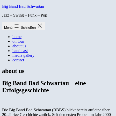
Zum
Big Band Bad Schwartau
Inhalt
Jazz – Swing – Funk – Pop
springen
Menü
Schließen
home
on tour
about us
band cast
media gallery
contact
about us
Big Band Bad Schwartau – eine
Erfolgsgeschichte
Die Big Band Bad Schwartau (BBBS) blickt bereits auf eine über
20-jährige Geschichte zurück. Seit den ersten Proben im Jahr 2000